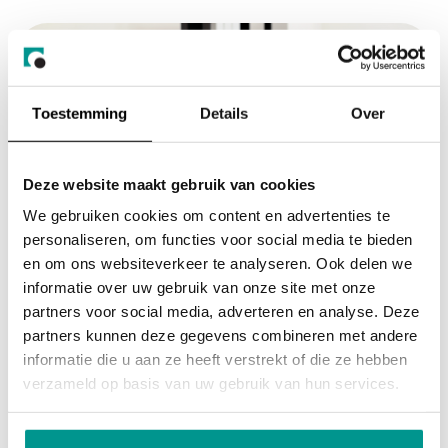
Toestemming
Details
Over
Deze website maakt gebruik van cookies
We gebruiken cookies om content en advertenties te
personaliseren, om functies voor social media te bieden
en om ons websiteverkeer te analyseren. Ook delen we
informatie over uw gebruik van onze site met onze
partners voor social media, adverteren en analyse. Deze
Opvang
van alleenstaande, gevluchte
partners kunnen deze gegevens combineren met andere
jongeren
informatie die u aan ze heeft verstrekt of die ze hebben
verzameld op basis van uw gebruik van hun services.
Nidos zorgt ook voor opvang van minderjarige gevluchte
jongeren. Dat doen we altijd met respect voor hun eigen