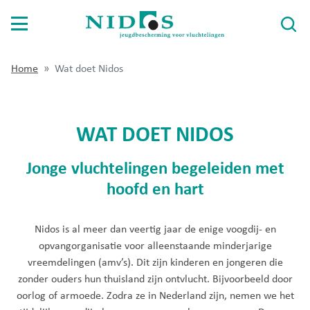
Home
Wat doet Nidos
Voor jongeren
Voor opvangouders
WAT DOET NIDOS
Voor gemeenten
Jonge vluchtelingen begeleiden met
hoofd en hart
Over Nidos
Wat doet Nidos
Nidos is al meer dan veertig jaar de enige voogdij- en
opvangorganisatie voor alleenstaande minderjarige
Werken bij Nidos
vreemdelingen (amv’s). Dit zijn kinderen en jongeren die
Publicaties
zonder ouders hun thuisland zijn ontvlucht. Bijvoorbeeld door
oorlog of armoede. Zodra ze in Nederland zijn, nemen we het
Contact