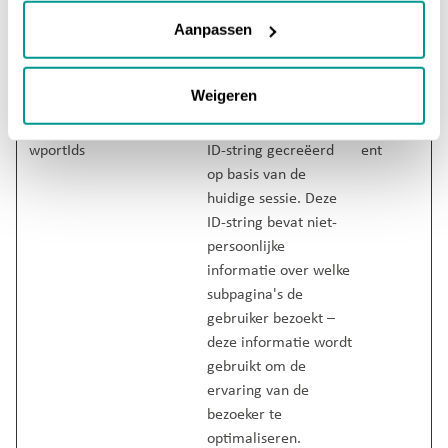
website. Gebruikt
Aanpassen
voor interne analyse
door de beheerder
van de website.
Weigeren
hjActiveVie
Hotjar
Deze cookie bevat een
Perman
wportIds
ID-string gecreëerd
ent
op basis van de
huidige sessie. Deze
ID-string bevat niet-
persoonlijke
informatie over welke
subpagina's de
gebruiker bezoekt –
deze informatie wordt
gebruikt om de
ervaring van de
bezoeker te
optimaliseren.