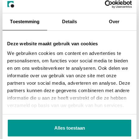
de website is
doorgebracht en
welke pagina's zijn
Toestemming
Details
Over
gelezen.
_hjSessionU
Hotjar
Verzamelt statistieken
1 jaar
Deze website maakt gebruik van cookies
ser_#
over de bezoeken van
de gebruiker aan de
We gebruiken cookies om content en advertenties te
website, zoals het
personaliseren, om functies voor social media te bieden
aantal bezoeken, de
en om ons websiteverkeer te analyseren. Ook delen we
gemiddelde tijd die op
informatie over uw gebruik van onze site met onze
de website is
partners voor social media, adverteren en analyse. Deze
doorgebracht en
partners kunnen deze gegevens combineren met andere
welke pagina's zijn
informatie die u aan ze heeft verstrekt of die ze hebben
gelezen.
verzameld op basis van uw gebruik van hun services.
_hjTLDTest
Hotjar
Registreert
Sessie
statistische gegevens
Alles toestaan
over het gedrag van
bezoekers aan de