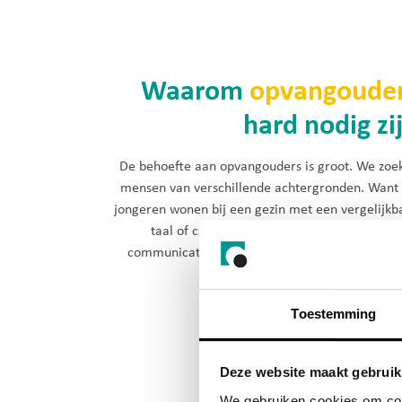
Waarom
opvangoude
hard nodig zi
De behoefte aan opvangouders is groot. We zoe
mensen van verschillende achtergronden. Want 
jongeren wonen bij een gezin met een vergelijkb
taal of cultuur, voelen ze zich sneller thuis.
communicatie verloopt makkelijker en er ontst
sneller een hechte ba
Toestemming
Deze website maakt gebruik
We gebruiken cookies om cont