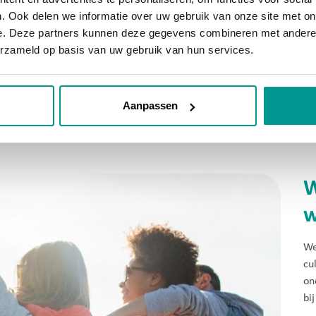
. Ook delen we informatie over uw gebruik van onze site met on
e. Deze partners kunnen deze gegevens combineren met andere i
n dezelfde taal – dat maakte a
erzameld op basis van uw gebruik van hun services.
spannend.
Aanpassen
- Een jongere over zijn opvanggezin
W
w
We
cul
on
bij