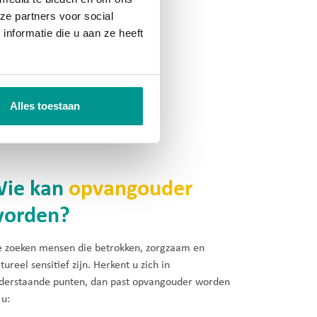
ze partners voor social
nformatie die u aan ze heeft
lles minder
Alles toestaan
ie kan
opvangouder
orden?
 zoeken mensen die betrokken, zorgzaam en
tureel sensitief zijn. Herkent u zich in
derstaande punten, dan past opvangouder worden
 u: