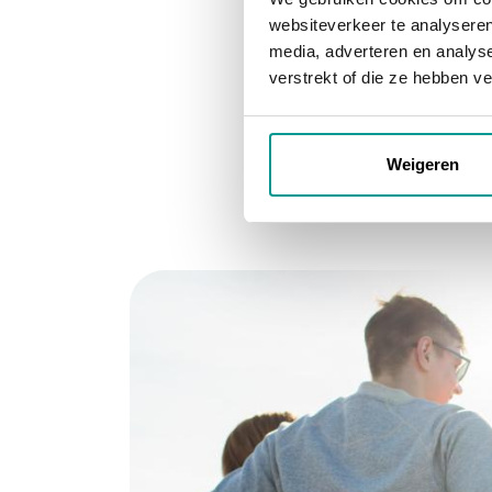
websiteverkeer te analyseren
media, adverteren en analys
We sprake
verstrekt of die ze hebben v
Weigeren