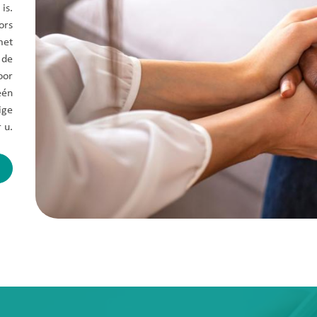
is.
ors
met
 de
oor
één
ige
 u.