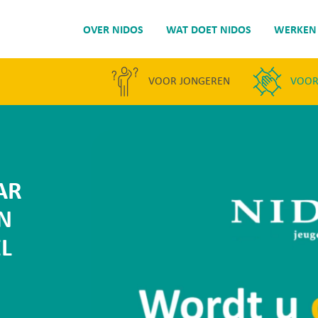
OVER NIDOS
WAT DOET NIDOS
WERKEN 
VOOR JONGEREN
VOOR
Voor jongeren
Voor opvangouders
AR
Voor gemeenten
N
L
Over Nidos
Wat doet Nidos
Werken bij Nidos