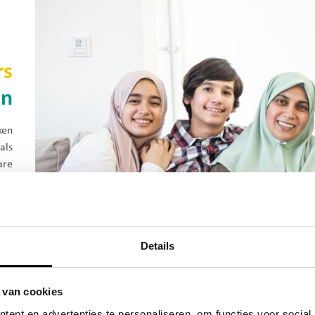
rs
jn
ken
als
are
 De
aat
nd.
Details
 van cookies
ent en advertenties te personaliseren, om functies voor social