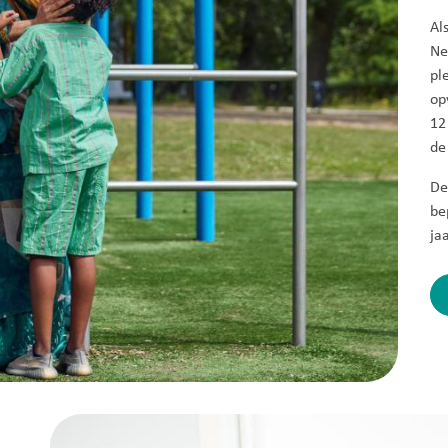
Al
Ne
pl
op
12
de
De
be
ja