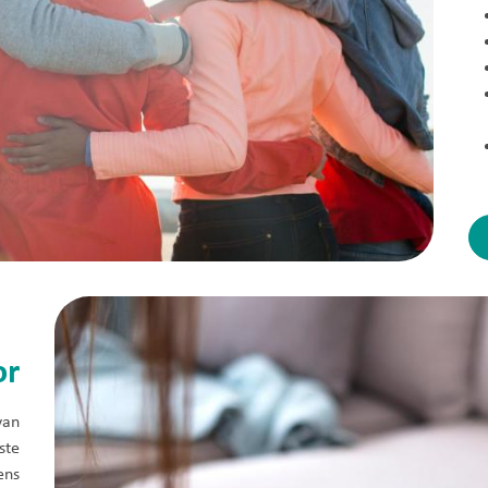
or
van
ste
ens