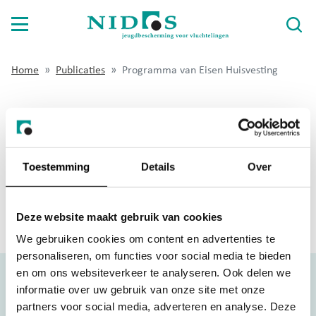
Home
Publicaties
Programma van Eisen Huisvesting
Voor jongeren
Voor opvangouders
PROGRAMMA VAN EISEN
Voor gemeenten
HUISVESTING
Toestemming
Details
Over
Over Nidos
Download programma
Deze website maakt gebruik van cookies
Wat doet Nidos
We gebruiken cookies om content en advertenties te
Werken bij Nidos
personaliseren, om functies voor social media te bieden
en om ons websiteverkeer te analyseren. Ook delen we
Publicaties
informatie over uw gebruik van onze site met onze
Contact
partners voor social media, adverteren en analyse. Deze