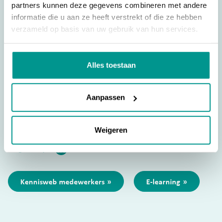
partners kunnen deze gegevens combineren met andere
informatie die u aan ze heeft verstrekt of die ze hebben
verzameld op basis van uw gebruik van hun services.
CENTRAAL NUMMER
088 501 12 00
Bij zeer urgente zaken (buiten kantooruren en op
Alles toestaan
feestdagen):
041 165 06 07
.
Over Nidos
FAQ's
Aanpassen
Wat doet Nidos
Nieuws
Werken bij Nidos
Contact
Weigeren
Volg ons op
Privacy statement
Cookies
Kennisweb medewerkers
E-learning
Disclaimer
Algemene voorwaarden