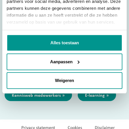
partners voor social media, adverteren en analyse. Deze
partners kunnen deze gegevens combineren met andere
CENTRAAL NUMMER
088 501 12 00
informatie die u aan ze heeft verstrekt of die ze hebben
verzameld op basis van uw gebruik van hun services.
Bij zeer urgente zaken (buiten kantooruren en op
feestdagen):
041 165 06 07
.
Alles toestaan
Over Nidos
FAQ's
Wat doet Nidos
Nieuws
Werken bij Nidos
Contact
Aanpassen
Volg ons op
Weigeren
Kennisweb medewerkers
E-learning
Privacy statement
Cookies
Disclaimer
Privacy statement
Cookies
Disclaimer