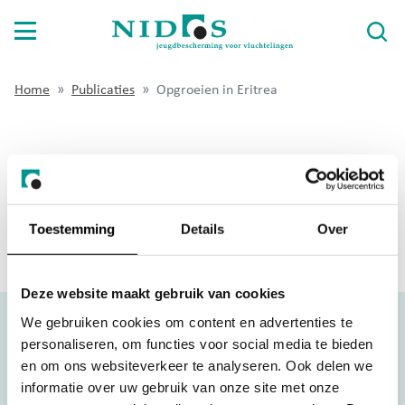
Home
Publicaties
Opgroeien in Eritrea
Voor jongeren
Voor opvangouders
OPGROEIEN IN ERITREA
Voor gemeenten
Download notitie
Toestemming
Details
Over
Over Nidos
Wat doet Nidos
Deze website maakt gebruik van cookies
Werken bij Nidos
We gebruiken cookies om content en advertenties te
personaliseren, om functies voor social media te bieden
Publicaties
en om ons websiteverkeer te analyseren. Ook delen we
informatie over uw gebruik van onze site met onze
Contact